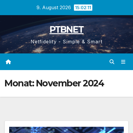
Zum
9. August 2026
15:02:11
Inhalt
springen
PTBNET
Netfidelity - Simple & Smart
Monat:
November 2024